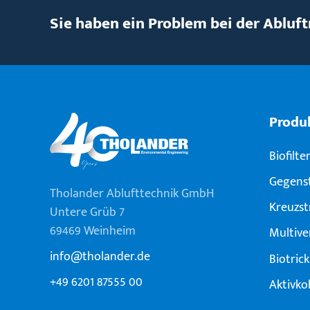
Sie haben ein Problem bei der Abluft
Produ
Biofilte
Gegens
Tholander Ablufttechnik GmbH
Kreuzs
Untere Grüb 7
69469 Weinheim
Multive
info@tholander.de
Biotrick
+49 6201 87555 00
Aktivkoh