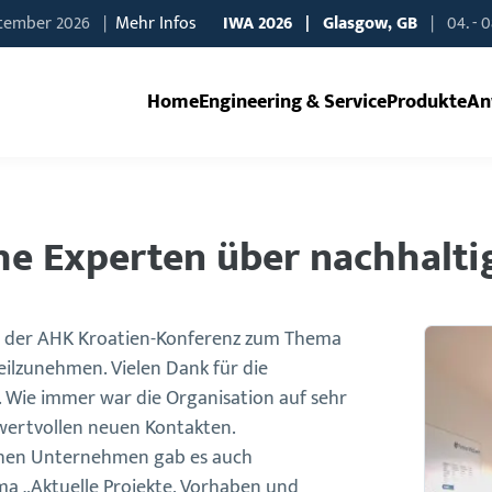
ptember 2026 |
Mehr Infos
IWA
2026 | Glasgow, GB
| 04. - 0
Home
Engineering & Service
Produkte
An
he Experten über nachhaltig
 an der AHK Kroatien-Konferenz zum Thema
eilzunehmen. Vielen Dank für die
 Wie immer war die Organisation auf sehr
wertvollen neuen Kontakten.
hen Unternehmen gab es auch
a „Aktuelle Projekte, Vorhaben und