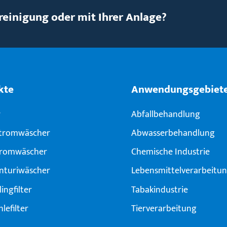
reinigung oder mit Ihrer Anlage?
kte
Anwendungsgebiet
r
Abfallbehandlung
tromwäscher
Abwasserbehandlung
tromwäscher
Chemische Industrie
nturi­wäscher
Lebensmittelverarbeitu
lingfilter
Tabakindustrie
lefilter
Tierverarbeitung