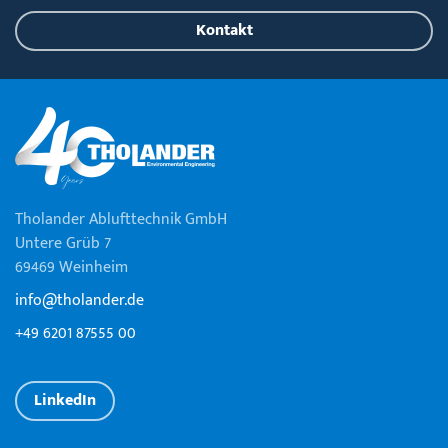
Kontakt
Tholander Ablufttechnik GmbH
Untere Grüb 7
69469 Weinheim
info@tholander.de
+49 6201 87555 00
LinkedIn