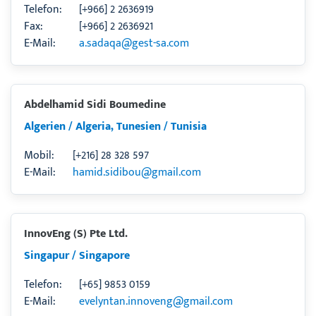
Telefon:
[+966] 2 2636919
Fax:
[+966] 2 2636921
E-Mail:
a.sadaqa@gest-sa.com
Abdelhamid Sidi Boumedine
Algerien / Algeria, Tunesien / Tunisia
Mobil:
[+216] 28 328 597
E-Mail:
hamid.sidibou@gmail.com
InnovEng (S) Pte Ltd.
Singapur / Singapore
Telefon:
[+65] 9853 0159
E-Mail:
evelyntan.innoveng@gmail.com