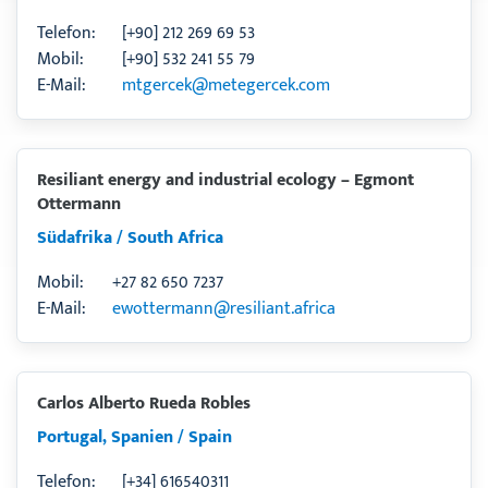
Telefon:
[+90] 212 269 69 53
Mobil:
[+90] 532 241 55 79
E-Mail:
mtgercek@metegercek.com
Resiliant energy and industrial ecology – Egmont
Ottermann
Südafrika / South Africa
Mobil:
+27 82 650 7237
E-Mail:
ewottermann@resiliant.africa
Carlos Alberto Rueda Robles
Portugal, Spanien / Spain
Telefon:
[+34] 616540311