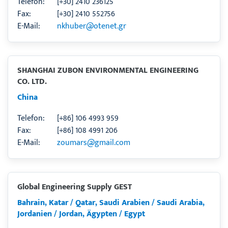
Telefon:
[+30] 2410 236125
Fax:
[+30] 2410 552756
E-Mail:
nkhuber@otenet.gr
SHANGHAI ZUBON ENVIRONMENTAL ENGINEERING
CO. LTD.
China
Telefon:
[+86] 106 4993 959
Fax:
[+86] 108 4991 206
E-Mail:
zoumars@gmail.com
Global Engineering Supply GEST
Bahrain, Katar / Qatar, Saudi Arabien / Saudi Arabia,
Jordanien / Jordan, Ägypten / Egypt