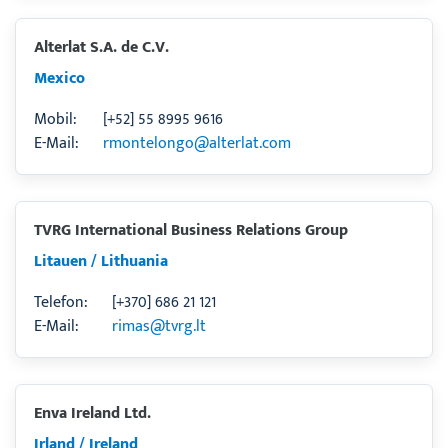
Alterlat S.A. de C.V.
Mexico
Mobil:
[+52] 55 8995 9616
E-Mail:
rmontelongo@alterlat.com
TVRG International Business Relations Group
Litauen / Lithuania
Telefon:
[+370] 686 21 121
E-Mail:
rimas@tvrg.lt
Enva Ireland Ltd.
Irland / Ireland