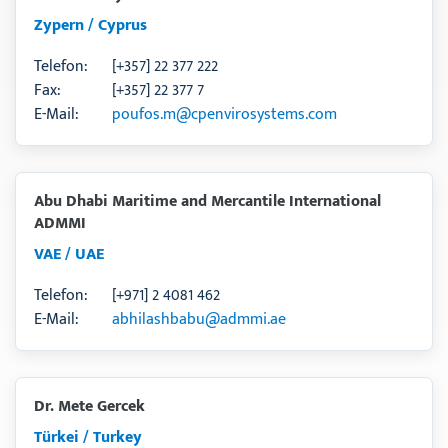
Zypern / Cyprus
Telefon:
[+357] 22 377 222
Fax:
[+357] 22 377 7
E-Mail:
poufos.m@cpenvirosystems.com
Abu Dhabi Maritime and Mercantile International
ADMMI
VAE / UAE
Telefon:
[+971] 2 4081 462
E-Mail:
abhilashbabu@admmi.ae
Dr. Mete Gercek
Türkei / Turkey