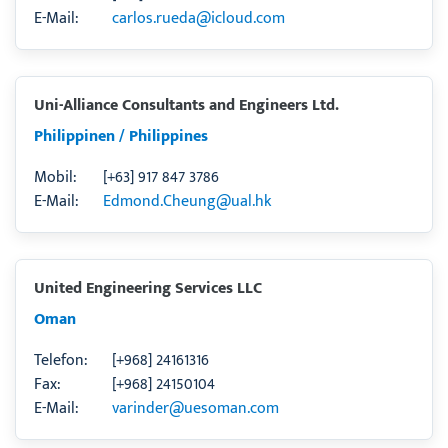
E-Mail:
carlos.rueda@icloud.com
Uni-Alliance Consultants and Engineers Ltd.
Philippinen / Philippines
Mobil:
[+63] 917 847 3786
E-Mail:
Edmond.Cheung@ual.hk
United Engineering Services LLC
Oman
Telefon:
[+968] 24161316
Fax:
[+968] 24150104
E-Mail:
varinder@uesoman.com