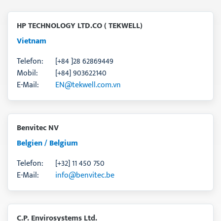
Griechenland / Greece
Irland / Ireland
HP TECHNOLOGY LTD.CO ( TEKWELL)
Jordanien / Jordan
Katar / Qatar
Vietnam
Litauen / Lithuania
Mexico
Telefon:
[+84 ]28 62869449
Oman
Mobil:
[+84] 903622140
Philippinen / Philippines
E-Mail:
EN@tekwell.com.vn
Portugal
Saudi Arabien / Saudi Arabia
Singapur / Singapore
Spanien / Spain
Benvitec NV
Südafrika / South Africa
Tunesien / Tunisia
Belgien / Belgium
Türkei / Turkey
VAE / UAE
Telefon:
[+32] 11 450 750
Vereinigtes Königreich / United Kingdom
E-Mail:
info@benvitec.be
Vietnam
Zypern / Cyprus
Ägypten / Egypt
C.P. Envirosystems Ltd.