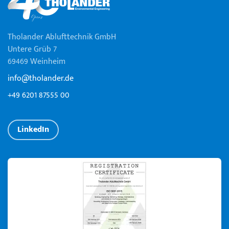
Tholander Ablufttechnik GmbH
Untere Grüb 7
69469 Weinheim
info@tholander.de
+49 6201 87555 00
LinkedIn