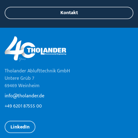
Kontakt
Tholander Ablufttechnik GmbH
Untere Grüb 7
69469 Weinheim
info@tholander.de
+49 6201 87555 00
LinkedIn